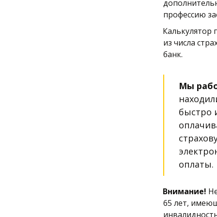
дополнительн
профессию зае
Калькулятор 
из числа стр
банк. 
Мы рабо
находил
быстро и
оплачив
страхов
электрон
оплаты.
Внимание!
 Н
65 лет, имею
инвалидность