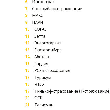
Ингосстрах
Совкомбанк страхование
МАКС
ПАРИ
СОГАЗ
Зетта
Энергогарант
Екатеринбург
Абсолют
Гардия
РСХБ-страхование
Турикум
Чабб
Тинькоф-страхование (Т-страхование
ОСК
Талисман