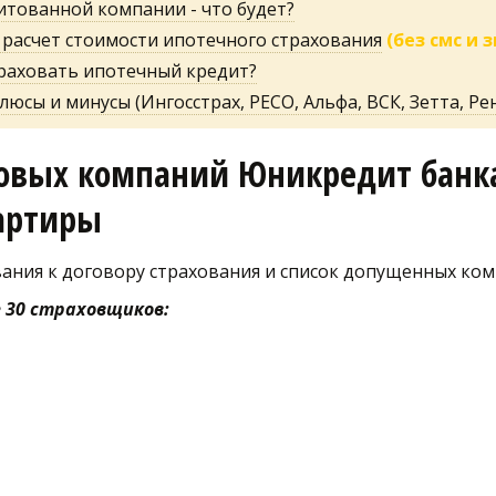
итованной компании - что будет?
 расчет стоимости ипотечного страхования
(без смс и 
траховать ипотечный кредит?
юсы и минусы (Ингосстрах, РЕСО, Альфа, ВСК, Зетта, Рен
ховых компаний Юникредит банка
артиры
ания к договору страхования и список допущенных ком
е 30 страховщиков: