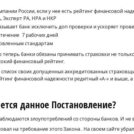
ании России, если у нее есть рейтинг финансовой наде
 Эксперт РА, НРА и НКР
язывает банк исключить доп проверки и ускоряет пров
течение  7 рабочих дней
новленным стандартам
теперь банки обязаны принимать страховки не только 
сокий финансовый рейтинг. 
список своих допущенных аккредитованных страховщико
ейтинг финансовой надежности редитный «А-» и выше, а
ется данное Постановление?
наблюдаются злоупотреблений со стороны банков. И не
овал на требование этого 
Закона
 . На своем сайте убр