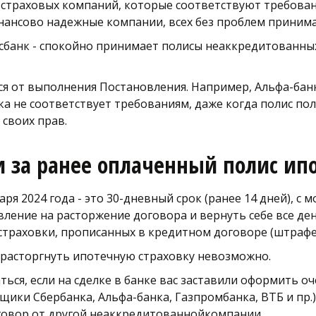
страховых компаний, которые соответствуют требовани
инансово надежные компании, всех без проблем принима
сбанк - спокойно принимает полисы неаккредитованных 
ся от выполнения Постановления. Например, Альфа-банк
ка не соответствует требованиям, даже когда полис по
своих прав.
 за ранее оплаченный полис ипо
нваря 2024 года - это 30-дневный срок (ранее 14 дней), с
ление на расторжение договора и вернуть себе все ден
 страховки, прописанных в кредитном договоре (штрафе
и расторгнуть ипотечную страховку невозможно.
ся, если на сделке в банке вас заставили оформить оч
щики Сбербанка, Альфа-банка, Газпромбанка, ВТБ и пр.).
говор от другой неаккредитованнойкомпании. 