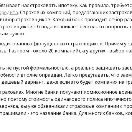
кредита
. Страховых компаний, предлагающих застрахова
т выбор страховщиков. Каждый банк проводит отбор раз
траховщиков. Отсюда возникает несколько вопросов: н
кам нужно. 
кредитованных (допущенных) страховщиков. Причем у од
ь, Газпром - около 20 компаний), а у других - выбор н
ть не пустой формальностью, а реально защищать зае
обности вполне оправдан. Легко предугадать, что заем
 дешевый вариант, даже если это будет компания на гра
 страховках. Многие банки получают комиссионное возн
но поэтому стоимость одинакового полиса ипотечного с
верняка, вы уже обзванивали страховые компании с про
прашивали - это название банка. Для многих банков, ком