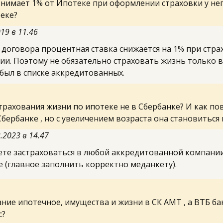
нимает 1% от Ипотеке при оформлении страховки у него.
еке?
019 в 11.46
 договора процентная ставка снижается на 1% при стр
и. Поэтому не обязательно страховать жизнь только в
был в списке аккредитованных. 
трахования жизни по ипотеке не в Сбербанке? И как пов
 Сбербанке , но с увеличением возраста она становиться
2023 в 14.47
ете застраховаться в любой аккредитованной компании.
 (главное заполнить корректно меданкету).
ние ипотечное, имущества и жизни в СК АМТ , а ВТБ бан
с?