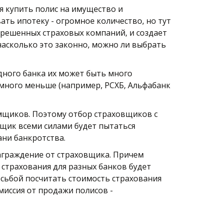
Когда мы берем ипотечный кредит, банк обязывает нас страховать ипотеку. Как правило, требуется купить полис на имущество и 
ть ипотеку - огромное количество, но тут 
решенных страховых компаний, и создает 
асколько это законно, можно ли выбрать 
ного банка их может быть много 
амного меньше (например, РСХБ, Альфабанк 
мщиков. Поэтому отбор страховщиков с 
щик всеми силами будет пытаться 
ни банкротства. 
аграждение от страховщика. Причем 
трахования для разных банков будет 
сьбой посчитать стоимость страхования 
иссия от продажи полисов -  