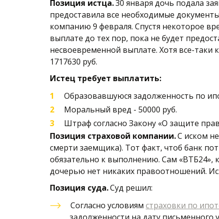
Позиция истца.
 30 января дочь подала за
предоставила все необходимые документы 
компанию 9 февраля. Спустя некоторое вре
выплате до тех пор, пока не будет предос
несвоевременной выплате. Хотя все-таки к
1717630 руб. 
Истец требует выплатить:
Образовавшуюся задолженность по ипот
Моральный вред - 50000 руб. 
Штраф согласно Закону «О защите прав
Позиция страховой компании.
 С иском н
смерти заемщика). Тот факт, чтоб банк по
обязательно к выполнению. Сам «ВТБ24», к
дочерью нет никаких правоотношений. Исх
Позиция суда.
 Суд решил:
Согласно условиям 
страховки по ипот
задолженности на дату письменного 