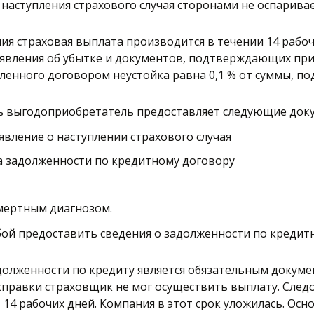
наступления страхового случая сторонами не оспаривает
ия страховая выплата производится в течении 14 рабочих
явления об убытке и документов, подтверждающих прич
вленного договором неустойка равна 0,1 % от суммы, п
ть выгодоприобретатель предоставляет следующие доку
     - заявление о наступлении страхового случая 
змера задолженности по кредитному договору 
 посмертным диагнозом.
бой предоставить сведения о задолженности по кредитн
задолженности по кредиту является обязательным докумен
 справки страховщик не мог осуществить выплату. Следо
14 рабочих дней. Компания в этот срок уложилась. Осно