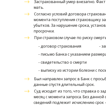
Застрахованный умер внезапно. Факт 
мать. 
Согласно условий договора страхован
момента поступления страховщику за
убытков. За нарушение срока, устано
просрочки. 
При страховом случае по риску смер
               - договор страхования              
               - письмо Банка с указанием ра
               - свидетельство о смерти 
               - выписку из истории болезни с
Был направлен запрос в Банк с прось
данные спустя длительный срок. 
Суд исходит из того, что справка о 
месяц с момента запроса. Без данной
сведений подлежит исчислению срок - 