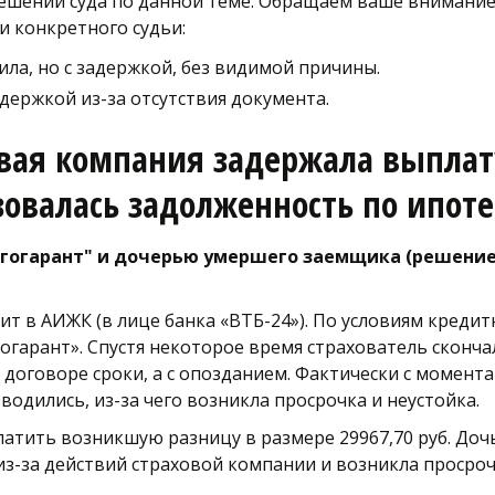
ений суда по данной теме. Обращаем ваше внимание, 
и конкретного судьи:
ла, но с задержкой, без видимой причины.
держкой из-за отсутствия документа. 
вая компания задержала выплату
азовалась задолженность по ипот
огарант" и дочерью умершего заемщика (решение су
т в АИЖК (в лице банка «ВТБ-24»). По условиям кредитн
огарант». Спустя некоторое время страхователь сконча
в договоре сроки, а с опозданием. Фактически с момента
одились, из-за чего возникла просрочка и неустойка. 
тить возникшую разницу в размере 29967,70 руб. Дочь,
 из-за действий страховой компании и возникла просроч