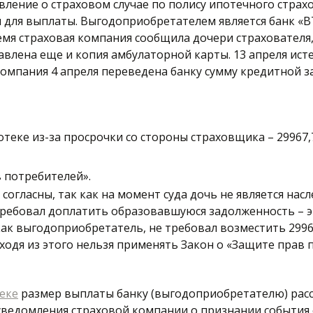
явление о страховом случае по полису ипотечного страхо
для выплаты. Выгодоприобретателем является банк «ВТ
мя страховая компания сообщила дочери страхователя, 
тавлена еще и копия амбулаторной карты. 13 апреля ист
омпания 4 апреля переведена банку сумму кредитной за
еке из-за просрочки со стороны страховщика – 29967,7
 потребителей».
е согласны, так как на момент суда дочь не является нас
требовал доплатить образовавшуюся задолженность – э
ак выгодоприобретатель, не требовал возместить 29967
одя из этого нельзя применять Закон о «Защите прав 
еке
 размер выплаты банку (выгодоприобретателю) расс
уведомления страховой компании о признании события 