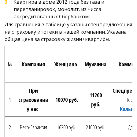
Квартира в доме 2012 года без газа и 
перепланировок, монолит. из числа 
аккредитованных Сбербанком. 
Для сравнения в таблице указаны спецпредложения 
на страховку ипотеки в нашей компании. Указана 
общая цена за страховку жизни+квартиры.
№
Компания
Женщина
Мужчина
Коммен
При
Спецпред
11200
1
страховании
10070 руб.
Перей
руб.
у нас
Кальку
2
Ресо-Гарантия
16200 руб.
21000 руб.
Дор