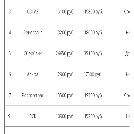
3
СОГАЗ
15100 руб.
19800 руб.
Сред
4
Ренессанс
13200 руб.
18600 руб.
Низк
5
Сбербанк
26650 руб.
35100 руб.
Дор
6
Альфа
12900 руб.
17500 руб.
Низк
7
Росгосстрах
13500 руб.
19300 руб.
Сред
9
ВСК
10900 руб.
15200 руб.
Низк