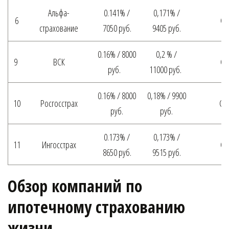
Альфа-
0.141% /
0,171% /
6
Ср
страхование
7050 руб.
9405 руб.
0.16% / 8000
0,2 % /
9
ВСК
Ср
руб.
11000 руб.
0.16% / 8000
0,18% / 9900
10
Росгосстрах
Ср
руб.
руб.
0.173% /
0,173% /
11
Ингосстрах
Ср
8650 руб.
9515 руб.
Обзор компаний по 
ипотечному страхованию 
жизни