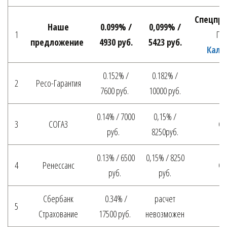
Спецпре
Наше
0.099% /
0,099% /
1
Пер
предложение
4930 руб.
5423 руб.
Каль
0.152% /
0.182% /
2
Ресо-Гарантия
Д
7600 руб.
10000 руб.
0.14% / 7000
0,15% /
3
СОГАЗ
Ср
руб.
8250руб.
0.13% / 6500
0,15% / 8250
4
Ренессанс
Ср
руб.
руб.
Сбербанк
0.34% /
расчет
5
Д
Страхование
17500 руб.
невозможен